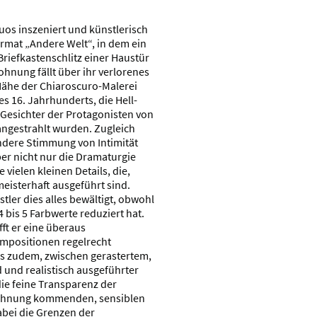
uos inszeniert und künstlerisch
rmat „Andere Welt“, in dem ein
riefkastenschlitz einer Haustür
Wohnung fällt über ihr verlorenes
 Nähe der Chiaroscuro-Malerei
s 16. Jahrhunderts, die Hell-
e Gesichter der Protagonisten von
 angestrahlt wurden. Zugleich
ndere Stimmung von Intimität
er nicht nur die Dramaturgie
 vielen kleinen Details, die,
eisterhaft ausgeführt sind.
tler dies alles bewältigt, obwohl
4 bis 5 Farbwerte reduziert hat.
ft er eine überaus
ompositionen regelrecht
es zudem, zwischen gerastertem,
nd realistisch ausgeführter
ie feine Transparenz der
eichnung kommenden, sensiblen
abei die Grenzen der