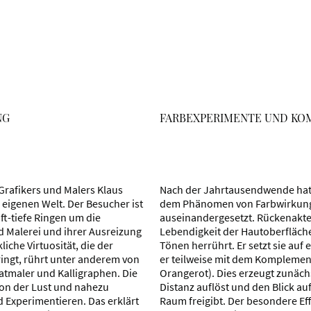
NG
FARBEXPERIMENTE UND KO
 Grafikers und Malers Klaus
Nach der Jahrtausendwende hat 
 eigenen Welt. Der Besucher ist
dem Phänomen von Farbwirkun
t-tiefe Ringen um die
auseinandergesetzt. Rückenakte 
 Malerei und ihrer Ausreizung
Lebendigkeit der Hautoberfläch
iche Virtuosität, die der
Tönen herrührt. Er setzt sie au
ringt, rührt unter anderem von
er teilweise mit dem Komplementä
atmaler und Kalligraphen. Die
Orangerot). Dies erzeugt zunächs
von der Lust und nahezu
Distanz auflöst und den Blick a
Experimentieren. Das erklärt
Raum freigibt. Der besondere Eff