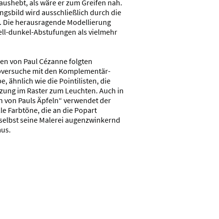
aushebt, als wäre er zum Greifen nah.
gsbild wird ausschließlich durch die
. Die herausragende Modellierung
hell-dunkel-Abstufungen als vielmehr
ben von Paul Cézanne folgten
bversuche mit den Komplementär-
, ähnlich wie die Pointilisten, die
tzung im Raster zum Leuchten. Auch in
n von Pauls Äpfeln“ verwendet der
lle Farbtöne, die an die Popart
r selbst seine Malerei augenzwinkernd
mus.