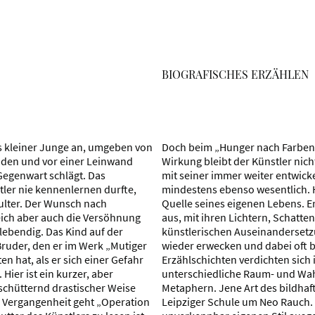
BIOGRAFISCHES ERZÄHLEN
als kleiner Junge an, umgeben von
Doch beim „Hunger nach Farben
den und vor einer Leinwand
Wirkung bleibt der Künstler nich
Gegenwart schlägt. Das
mit seiner immer weiter entwickel
tler nie kennenlernen durfte,
mindestens ebenso wesentlich. H
ulter. Der Wunsch nach
Quelle seines eigenen Lebens. Er
ich aber auch die Versöhnung
aus, mit ihren Lichtern, Schatt
lebendig. Das Kind auf der
künstlerischen Auseinandersetzu
Bruder, den er im Werk „Mutiger
wieder erwecken und dabei oft be
n hat, als er sich einer Gefahr
Erzählschichten verdichten sich
Hier ist ein kurzer, aber
unterschiedliche Raum- und W
schütternd drastischer Weise
Metaphern. Jene Art des bildhaft
e Vergangenheit geht „Operation
Leipziger Schule um Neo Rauch.