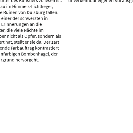
tter des Künstlers zu lesen ist.
unverkennbar eigenen Stil ausge
Frau im Himmels-Lichtkegel,
 Ruinen von Duisburg fallen.
ls einer der schwersten in
 Erinnerungen an die
r, die viele Nächte im
er nicht als Opfer, sondern als
 hat, stellt er sie da. Der zart
kende Farbauftrag kontrastiert
einfarbigen Bombenhagel, der
ergrund hervorgeht.