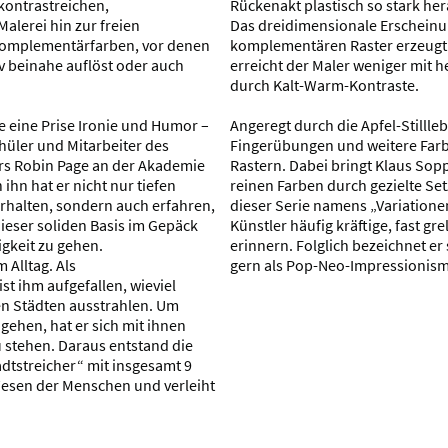
kontrastreichen,
Rückenakt plastisch so stark her
Malerei hin zur freien
Das dreidimensionale Erscheinun
Komplementärfarben, vor denen
komplementären Raster erzeugt
 beinahe auflöst oder auch
erreicht der Maler weniger mit 
durch Kalt-Warm-Kontraste.
e eine Prise Ironie und Humor –
Angeregt durch die Apfel-Stillle
hüler und Mitarbeiter des
Fingerübungen und weitere Far
rs Robin Page an der Akademie
Rastern. Dabei bringt Klaus Soppe
hn hat er nicht nur tiefen
reinen Farben durch gezielte Se
erhalten, sondern auch erfahren,
dieser Serie namens „Variatione
dieser soliden Basis im Gepäck
Künstler häufig kräftige, fast gre
gkeit zu gehen.
erinnern. Folglich bezeichnet e
 Alltag. Als
gern als Pop-Neo-Impressionis
st ihm aufgefallen, wieviel
n Städten ausstrahlen. Um
ehen, hat er sich mit ihnen
 stehen. Daraus entstand die
adtstreicher“ mit insgesamt 9
 Wesen der Menschen und verleiht