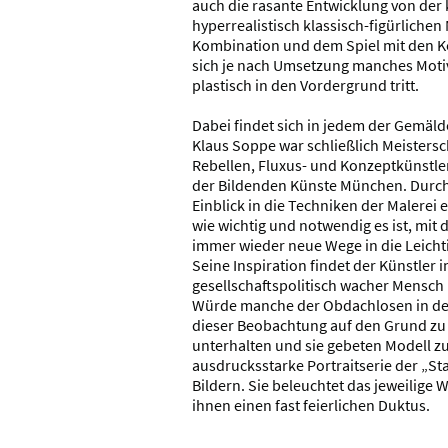
auch die rasante Entwicklung von der 
hyperrealistisch klassisch-figürlichen 
Kombination und dem Spiel mit den 
sich je nach Umsetzung manches Motiv
plastisch in den Vordergrund tritt.
Dabei findet sich in jedem der Gemäld
Klaus Soppe war schließlich Meistersc
Rebellen, Fluxus- und Konzeptkünstle
der Bildenden Künste München. Durch i
Einblick in die Techniken der Malerei 
wie wichtig und notwendig es ist, mit 
immer wieder neue Wege in die Leichti
Seine Inspiration findet der Künstler im
gesellschaftspolitisch wacher Mensch i
Würde manche der Obdachlosen in de
dieser Beobachtung auf den Grund zu g
unterhalten und sie gebeten Modell zu
ausdrucksstarke Portraitserie der „St
Bildern. Sie beleuchtet das jeweilige
ihnen einen fast feierlichen Duktus.