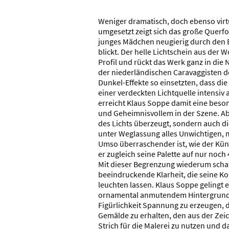
Weniger dramatisch, doch ebenso virt
umgesetzt zeigt sich das große Querfo
junges Mädchen neugierig durch den B
blickt. Der helle Lichtschein aus der 
Profil und rückt das Werk ganz in die
der niederländischen Caravaggisten de
Dunkel-Effekte so einsetzten, dass di
einer verdeckten Lichtquelle intensiv
erreicht Klaus Soppe damit eine beso
und Geheimnisvollem in der Szene. Ab
des Lichts überzeugt, sondern auch die
unter Weglassung alles Unwichtigen, m
Umso überraschender ist, wie der Küns
er zugleich seine Palette auf nur noch 
Mit dieser Begrenzung wiederum schaf
beeindruckende Klarheit, die seine K
leuchten lassen. Klaus Soppe gelingt 
ornamental anmutendem Hintergrund u
Figürlichkeit Spannung zu erzeugen, d
Gemälde zu erhalten, den aus der Z
Strich für die Malerei zu nutzen und d