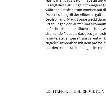
Hurricane“, das als Hommage an die Mu
Es zeigt diese als junge, schwangere 
während um sie herum Bomben auf die
Dieser Luftangriff der Alliierten galt a
Deutschland. Klaus Soppe weckt darin
Erzählungen der Mutter und Großmutte
Luftschutzbunker Zuflucht suchten. Ab
strahlende Frau, die das alles gemeistert
lasierte, stellenweise transparent wir
zugleich symbolisch mit dem pastos-
aus den Raster-Strichelungen im Hint
LICHTEFFEKTE UND REDUKTION