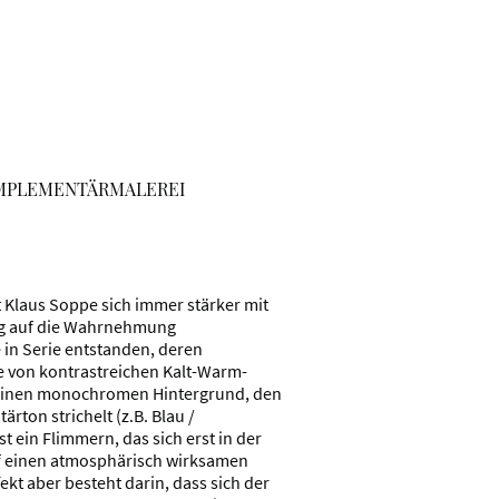
MPLEMENTÄRMALEREI
Klaus Soppe sich immer stärker mit
g auf die Wahrnehmung
in Serie entstanden, deren
e von kontrastreichen Kalt-Warm-
f einen monochromen Hintergrund, den
rton strichelt (z.B. Blau /
t ein Flimmern, das sich erst in der
uf einen atmosphärisch wirksamen
ekt aber besteht darin, dass sich der