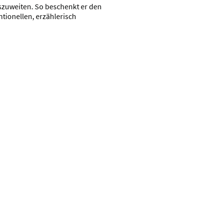
uszuweiten. So beschenkt er den
tionellen, erzählerisch
fenbach bei Landshut
Impressum
|
Datenschutzerklä
en.