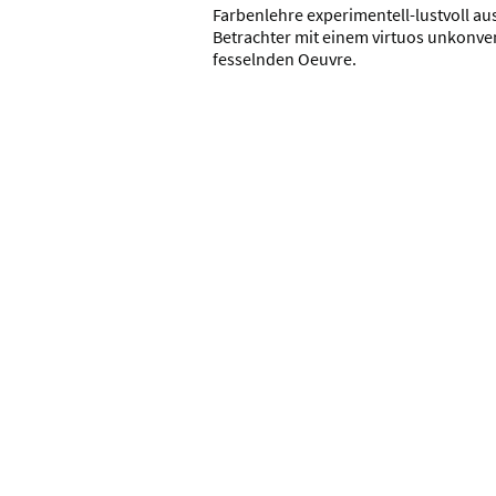
Farbenlehre experimentell-lustvoll a
Betrachter mit einem virtuos unkonven
fesselnden Oeuvre.
Klaus Soppe, Ruselstraße 9, 84184 Tie
Mail: malerei@soppe.de
© Urheberrecht. Alle Rechte vorbehalt